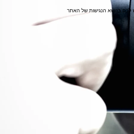
פנות להדר, בעל העסק, בטלפון 053-3362601. כל שאלה שיש לכם בנושא הנגישות של האתר