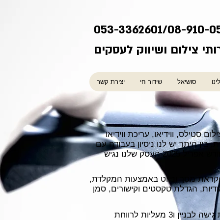
053-3362601/08-910-0
ותי צילום ושיווק לעסקים
ינו
סושיאל
שידור חי
יצירת קשר
וסקים בשירותי צילום ועריכה משנת 2012. בין שירותינו: צילום סטילס, ווידיאו, עריכת ווידיאו
בין היתר יש לנו ניסיון בעבודה עם
החל מחודש אפריל 2025 העסק שלנו נגיש
הקראת מסך וניווט באמצעות המקלדת,
ודיות, הגדלת טקסטים וקישורים, סמן
3. המשרד שלנו נמצא בבניין אטריום 1 ברחוב המעיין 2 בליגד עם נגישות מלאה לכיסאות גלגלים, רמפת גישה לבניין ו3 מעליות לרווחת