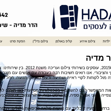
542
הדר מדיה - שיר
ילדות
צילום אירוע
קליפ באולפן
צילום נדל"ן
הפקת סרט
על
 מדיה
1. אנו בהדר מדיה עוסק מורשה 201501145, ע
ציבורי. אנו רואים חשיבות רבה בעבודה עם אנשים עם מוגבלות. 
ה מול לקוחות לקויי ראייה ושמיעה ובעלי מגבלת תנועה.
ישות המאפשר לכם להשתמש בטכנולוגיות מסייעות כגון תוכנה ל
יה בגווני אפור, ספיה, קונטרסט גבוה, שחור וצהוב, צבעים בניג